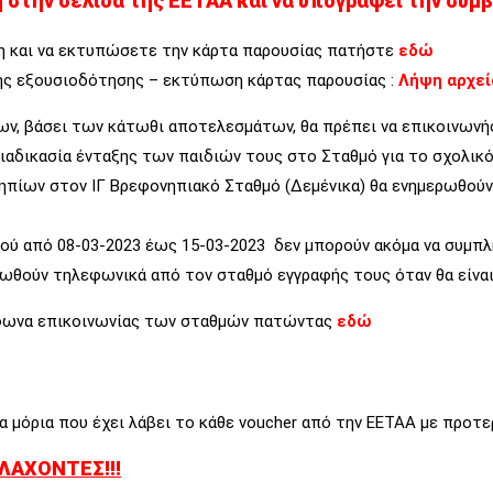
 στην σελίδα της ΕΕΤΑΑ και να υπογράψει την σύμ
ση και να εκτυπώσετε την κάρτα παρουσίας πατήστε
εδώ
ής εξουσιοδότησης – εκτύπωση κάρτας παρουσίας :
Λήψη αρχεί
ων, βάσει των κάτωθι αποτελεσμάτων, θα πρέπει να επικοινωνή
ιαδικασία ένταξης των παιδιών τους στο Σταθμό για το σχολικό
ηπίων στον ΙΓ Βρεφονηπιακό Σταθμό (Δεμένικα) θα ενημερωθούν
διού από 08-03-2023 έως 15-03-2023 δεν μπορούν ακόμα να συμπ
ωθούν τηλεφωνικά από τον σταθμό εγγραφής τους όταν θα είναι
λέφωνα επικοινωνίας των σταθμών πατώντας
εδώ
α μόρια που έχει λάβει το κάθε voucher από την ΕΕΤΑΑ με προτε
ΛΑΧΟΝΤΕΣ!!!