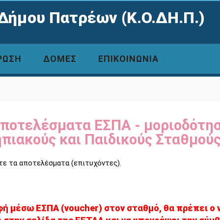
Δήμου Πατρέων (Κ.Ο.ΔΗ.Π.)
ΡΩΣΗ
ΔΟΜΕΣ
ΕΠΙΚΟΙΝΩΝΙΑ
ποτελέσματα ΕΣΠΑ - μοριοδότη
πιακούς και Παιδικούς Σταθμού
ίτε τα αποτελέσματα (επιτυχόντες).
ή μέσω ΕΣΠΑ (voucher) στον σταθμό, θα πρέπει ο 