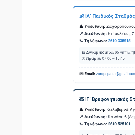
👶 ΙΑ΄ Παιδικός Σταθμός
👤 Υπεύθυνη:
Ζαχαροπούλου
📍 Διεύθυνση:
Ετεοκλέους 7
📞 Τηλέφωνο:
2610 335915
👥
Δυναμικότητα:
65 νήπια *(
🕒
Ωράριο:
07:00 – 15:45
✉️ Email:
zardpspatra@gmail.co
🧸 ΙΓ΄ Βρεφονηπιακός Σ
👤 Υπεύθυνη:
Καλοβυρνά Αγ
📍 Διεύθυνση:
Κανάρη 6 (Δε
📞 Τηλέφωνο:
2610 525101