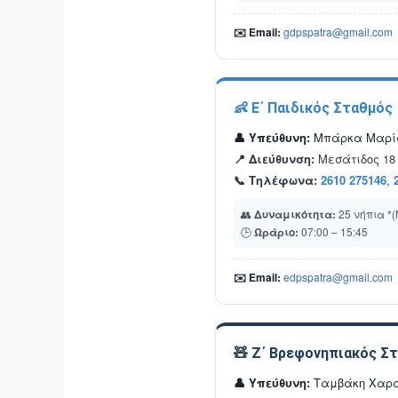
✉️ Email:
gdpspatra@gmail.com
👶 Ε΄ Παιδικός Σταθμός
👤 Υπεύθυνη:
Μπάρκα Μαρί
📍 Διεύθυνση:
Μεσάτιδος 18 
📞 Τηλέφωνα:
2610 275146
,
👥
Δυναμικότητα:
25 νήπια *(
🕒
Ωράριο:
07:00 – 15:45
✉️ Email:
edpspatra@gmail.com
🧸 Ζ΄ Βρεφονηπιακός Σ
👤 Υπεύθυνη:
Ταμβάκη Χαρ