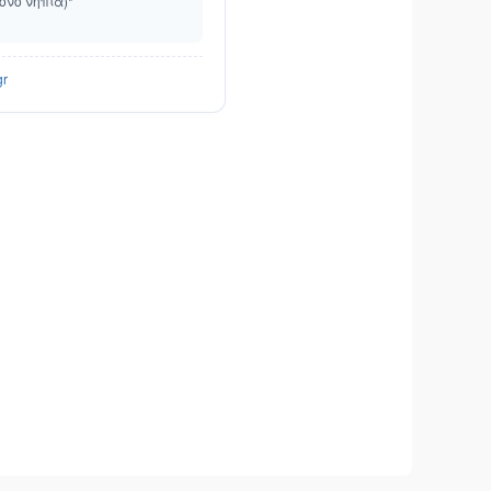
όνο νήπια)*
gr