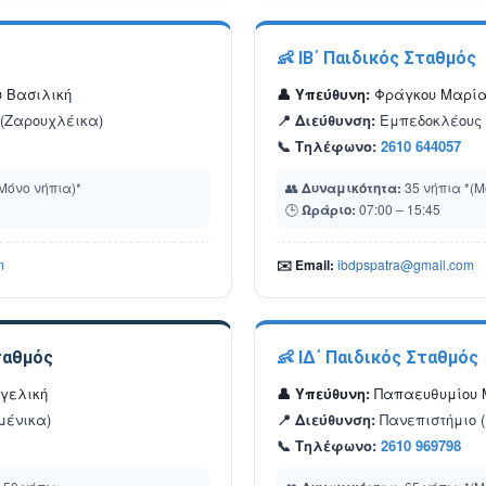
👶 ΙΒ΄ Παιδικός Σταθμός
 Βασιλική
👤 Υπεύθυνη:
Φράγκου Μαρί
 (Ζαρουχλέικα)
📍 Διεύθυνση:
Εμπεδοκλέους &
📞 Τηλέφωνο:
2610 644057
Μόνο νήπια)*
👥
Δυναμικότητα:
35 νήπια *(Μ
🕒
Ωράριο:
07:00 – 15:45
m
✉️ Email:
ibdpspatra@gmail.com
ταθμός
👶 ΙΔ΄ Παιδικός Σταθμός
γελική
👤 Υπεύθυνη:
Παπαευθυμίου 
μένικα)
📍 Διεύθυνση:
Πανεπιστήμιο (
📞 Τηλέφωνο:
2610 969798