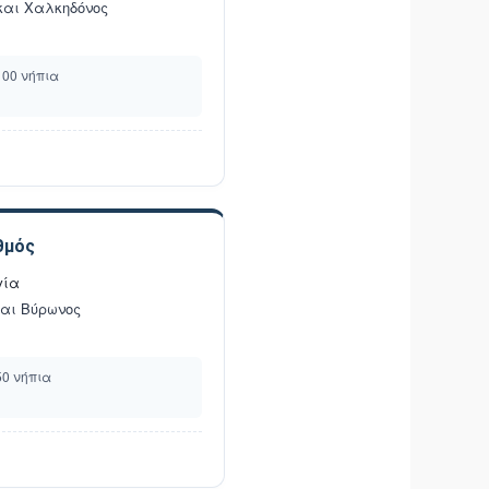
και Χαλκηδόνος
100 νήπια
θμός
γία
και Βύρωνος
50 νήπια