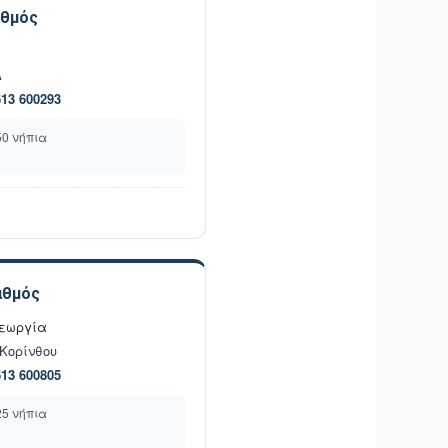
αθμός
Α
613 600293
50 νήπια
αθμός
Γεωργία
Κορίνθου
613 600805
25 νήπια