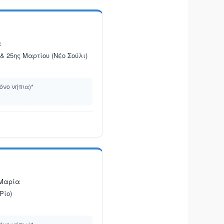
α
 25ης Μαρτίου (Νέο Σούλι)
όνο νήπια)*
Μαρία
Ρίο)