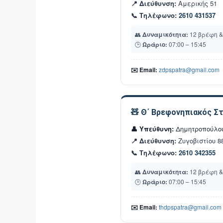
📍 Διεύθυνση:
Αμερικής 51
📞 Τηλέφωνο:
2610 431537
👥
Δυναμικότητα:
12 βρέφη &
🕒
Ωράριο:
07:00 – 15:45
✉️ Email:
zdpspatra@gmail.com
🧸 Θ΄ Βρεφονηπιακός Σ
👤 Υπεύθυνη:
Δημητροπούλο
📍 Διεύθυνση:
Ζυγοβιστίου 8
📞 Τηλέφωνο:
2610 342355
👥
Δυναμικότητα:
12 βρέφη &
🕒
Ωράριο:
07:00 – 15:45
✉️ Email:
thdpspatra@gmail.com