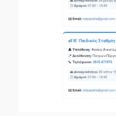
👥
Δυναμικότητα:
26 βρέφη &
🕒
Ωράριο:
07:00 – 15:45
✉️ Email:
icdpspatra@gmail.com
👶 ΙΕ΄ Παιδικός Σταθμός
👤 Υπεύθυνη:
Φούκα Αικατερ
📍 Διεύθυνση:
Πατρών-Πύργο
📞 Τηλέφωνο:
2610 671973
👥
Δυναμικότητα:
25 νήπια *(
🕒
Ωράριο:
07:00 – 15:45
✉️ Email:
iedpspatra@gmail.com