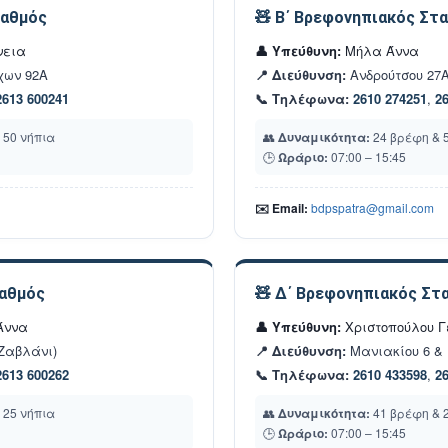
ταθμός
🧸 Β΄ Βρεφονηπιακός Στ
νεια
👤 Υπεύθυνη:
Μήλα Άννα
χων 92Α
📍 Διεύθυνση:
Ανδρούτσου 27
2613 600241
📞 Τηλέφωνα:
2610 274251
,
2
 50 νήπια
👥
Δυναμικότητα:
24 βρέφη & 
🕒
Ωράριο:
07:00 – 15:45
✉️ Email:
bdpspatra@gmail.com
ταθμός
🧸 Δ΄ Βρεφονηπιακός Στ
Άννα
👤 Υπεύθυνη:
Χριστοπούλου 
Ζαβλάνι)
📍 Διεύθυνση:
Μανιακίου 6 & 
2613 600262
📞 Τηλέφωνα:
2610 433598
,
2
 25 νήπια
👥
Δυναμικότητα:
41 βρέφη & 
🕒
Ωράριο:
07:00 – 15:45