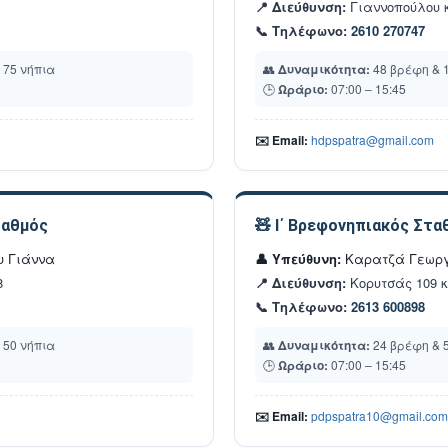
📍 Διεύθυνση:
Γιαννοπούλου 
📞 Τηλέφωνο:
2610 270747
 75 νήπια
👥
Δυναμικότητα:
48 βρέφη & 
🕒
Ωράριο:
07:00 – 15:45
✉️ Email:
hdpspatra@gmail.com
ταθμός
🧸 Ι΄ Βρεφονηπιακός Στα
υ Γιάννα
👤 Υπεύθυνη:
Καρατζά Γεωρ
8
📍 Διεύθυνση:
Κορυτσάς 109 
📞 Τηλέφωνο:
2613 600898
 50 νήπια
👥
Δυναμικότητα:
24 βρέφη & 
🕒
Ωράριο:
07:00 – 15:45
✉️ Email:
pdpspatra10@gmail.com