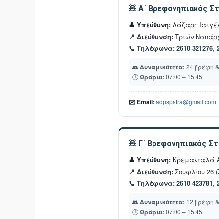
🧸 Α΄ Βρεφονηπιακός Σ
👤 Υπεύθυνη:
Λάζαρη Ιφιγέ
📍 Διεύθυνση:
Τριών Ναυάρ
📞 Τηλέφωνα:
2610 321276
,
👥
Δυναμικότητα:
24 βρέφη &
🕒
Ωράριο:
07:00 – 15:45
✉️ Email:
adpspatra@gmail.com
🧸 Γ΄ Βρεφονηπιακός Σ
👤 Υπεύθυνη:
Κρεμανταλά 
📍 Διεύθυνση:
Σουφλίου 26 (
📞 Τηλέφωνα:
2610 423781
,
👥
Δυναμικότητα:
12 βρέφη &
🕒
Ωράριο:
07:00 – 15:45