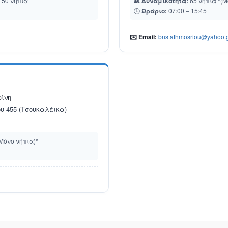
 50 νήπια
👥
Δυναμικότητα:
65 νήπια *(Μ
🕒
Ωράριο:
07:00 – 15:45
✉️ Email:
bnstathmosriou@yahoo.
ίνη
υ 455 (Τσουκαλέικα)
Μόνο νήπια)*