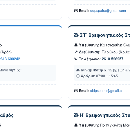
✉️ Email:
ddpspatra@gmail.com
🧸 ΣΤ΄ Βρεφονηπιακός Σ
α
👤 Υπεύθυνη:
Κατσιαούνη Θω
(Αρόη)
📍 Διεύθυνση:
Γλαύκου (Κρύα 
2613 600242
📞 Τηλέφωνο:
2610 526257
Μόνο νήπια)*
👥
Δυναμικότητα:
12 βρέφη & 
🕒
Ωράριο:
07:00 – 15:45
✉️ Email:
stdpspatra@gmail.com
ταθμός
🧸 Η΄ Βρεφονηπιακός Στ
ά
👤 Υπεύθυνη:
Παπιγκιώτη Μα