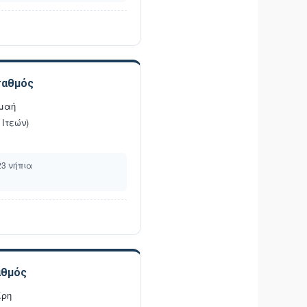
ταθμός
μαή
Ιτεών)
23 νήπια
αθμός
ίρη