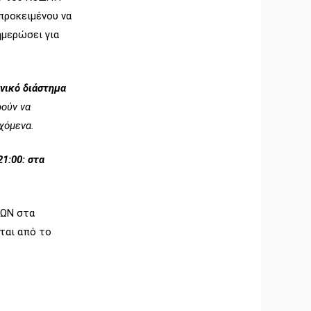
προκειμένου να
ημερώσει για
νικό διάστημα
ρούν να
χόμενα.
1:00: στα
ΕΩΝ στα
ται από το