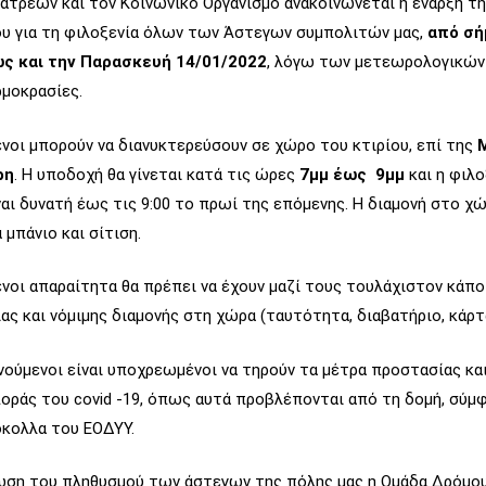
τρέων και τον Κοινωνικό Οργανισμό ανακοινώνεται η έναρξη τη
υ για τη φιλοξενία όλων των Άστεγων συμπολιτών μας,
από σή
ως και την Παρασκευή 14/01/2022
, λόγω των μετεωρολογικώ
ρμοκρασίες.
νοι μπορούν να διανυκτερεύσουν σε χώρο του κτιρίου, επί της
ρη
. Η υποδοχή θα γίνεται κατά τις ώρες
7μμ έως 9μμ
και η φιλ
αι δυνατή έως τις 9:00 το πρωί της επόμενης. Η διαμονή στο χ
 μπάνιο και σίτιση.
νοι απαραίτητα θα πρέπει να έχουν μαζί τους τουλάχιστον κάπ
 και νόμιμης διαμονής στη χώρα (ταυτότητα, διαβατήριο, κάρτ
νούμενοι είναι υποχρεωμένοι να τηρούν τα μέτρα προστασίας κ
οράς του covid -19, όπως αυτά προβλέπονται από τη δομή, σύμ
κολλα του ΕΟΔΥΥ.
ρωση του πληθυσμού των άστεγων της πόλης μας η Ομάδα Δρόμ