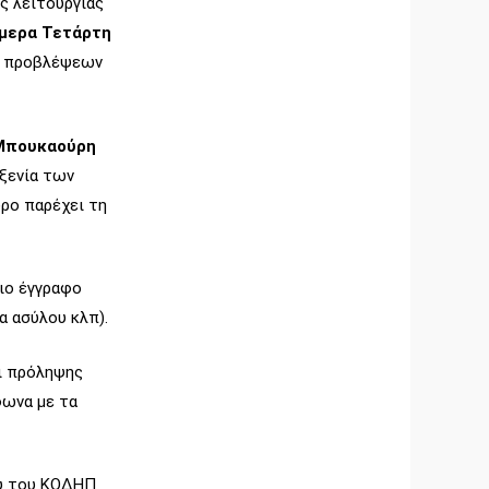
ς λειτουργίας
μερα Τετάρτη
ν προβλέψεων
Μπουκαούρη
οξενία των
ώρο παρέχει τη
οιο έγγραφο
α ασύλου κλπ).
αι πρόληψης
φωνα με τα
ου του ΚΟΔΗΠ