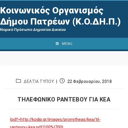
Κοινωνικός Οργανισμός
Δήμου Πατρέων (Κ.Ο.ΔΗ.Π.)
Νομικό Πρόσωπο Δημοσίου Δικαίου
MENU
ΔΕΛΤΙΑ ΤΥΠΟΥ
22 Φεβρουαρίου, 2018
ΤΗΛΕΦΩΝΙΚΟ ΡΑΝΤΕΒΟΥ ΓΙΑ ΚΕΑ
{pdf=http://kodip.gr/images/promitheas/kea/til-
rantevou-kea.pdf|100%|700}