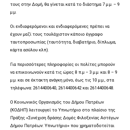
τους στην Δομή, θα γίνεται κατά το διάστημα 7 μ.μ. – 9
μ.μ.
Οι ενδιαφερόμενοι και ενδιαφερόμενες πρέπει να
έχουν μαζί τους τουλάχιστον κάποιο έγγραφο
ταυτοπροσωπίας (ταυτότητα, διαβατήριο, δίπλωμα,
κάρτα ασύλου κλπ).
Για περισσότερες πληροφορίες οι πολίτες μπορούν
να επικοινωνούν κατά τις ώρες 8 π.μ – 3 μ.μ. και 8 – 9
μ.μ. και σε έκτακτη ανάγκη μόνο, έως τις 10 μ.μ., στα
τηλέφωνα: 2614400640, 2614400642 και 2614400648.
Ο Κοινωνικός Οργανισμός του Δήμου Πατρέων
(ΚΟΔΗΠ) λειτουργεί το Υπνωτήριο στο πλαίσιο της
Πράξης «Συνέχιση δράσης Δομές Φιλοξενίας Αστέγων
Δήμου Πατρέων: Υπνωτήριο» που χρηματοδοτείται