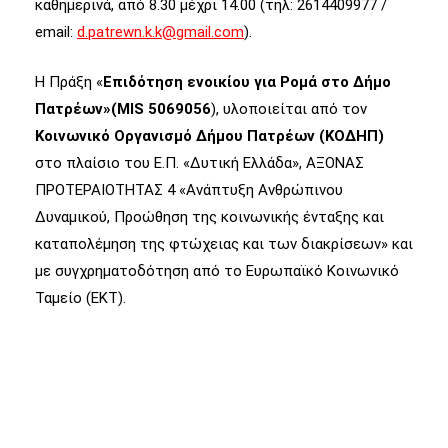
καθημερινά, από 8.30 μέχρι 14.00 (τηλ: 2614409977 /
email:
d.patrewn.k.k@gmail.com
).
Η Πράξη «
Επιδότηση ενοικίου για Ρομά στο Δήμο
Πατρέων»(
MIS
5069056
), υλοποιείται από τον
Κοινωνικό Οργανισμό Δήμου Πατρέων (ΚΟΔΗΠ)
στο πλαίσιο του Ε.Π. «Δυτική Ελλάδα», ΑΞΟΝΑΣ
ΠΡΟΤΕΡΑΙΟΤΗΤΑΣ 4 «Ανάπτυξη Ανθρώπινου
Δυναμικού, Προώθηση της κοινωνικής ένταξης και
καταπολέμηση της φτώχειας και των διακρίσεων» και
με συγχρηματοδότηση από το Ευρωπαϊκό Κοινωνικό
Ταμείο (ΕΚΤ).