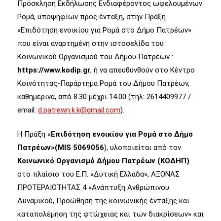
Πρόσκληση Εκδήλωσης Ενδιαφέροντος ωφελουμένων
Ρομά, υποψηφίων προς ένταξη, στην Πράξη
«Επιδότηση ενοικίου για Ρομά στο Δήμο Πατρέων»
που είναι αναρτημένη στην ιστοσελίδα του
Κοινωνικού Οργανισμού του Δήμου Πατρέων :
https://
www
.kodip.gr
, ή να απευθυνθούν στο Κέντρο
Κοινότητας-Παράρτημα Ρομά του Δήμου Πατρέων,
καθημερινά, από 8.30 μέχρι 14.00 (τηλ: 2614409977 /
email:
d.patrewn.k.k@gmail.com
).
Η Πράξη «
Επιδότηση ενοικίου για Ρομά στο Δήμο
Πατρέων»(MIS 5069056
), υλοποιείται από τον
Κοινωνικό Οργανισμό Δήμου Πατρέων (ΚΟΔΗΠ)
στο πλαίσιο του Ε.Π. «Δυτική Ελλάδα», ΑΞΟΝΑΣ
ΠΡΟΤΕΡΑΙΟΤΗΤΑΣ 4 «Ανάπτυξη Ανθρώπινου
Δυναμικού, Προώθηση της κοινωνικής ένταξης και
καταπολέμηση της φτώχειας και των διακρίσεων» και