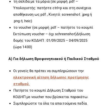
τη σελίδα με τα μόρια (σε μορφή .pdf –
Υπολογιστής: πατήστε ctrl+p και στη συνέχεια
αποθήκευση ως pdf , Κινητό: screenshot: .jpeg ή
.png ή .heic)
το voucher (σε μορφή .pdf – πατήστε το κουμπί
Εκτύπωση voucher – όχι schreenshot)Δήλωση
δομής του ΚΟΔΗΠ : 01/09/2025 – 04/09/2025
(ώρα 14:00)
Α) Για δήλωση Βρεφονηπιακού ή Παιδικού Σταθμού
Οι γονείς θα πρέπει να συμπληρώσουν την
ηλεκτρονική αίτηση δήλωσης προτίμησης
σταθμού.
Πατήστε το κουμπί Δήλωση Σταθμού του
ΚΟΔΗΠ με voucher που βρίσκεται παρακάτω.
Συμπληρώστε τα όλα τα απαιτούμενα πεδία.