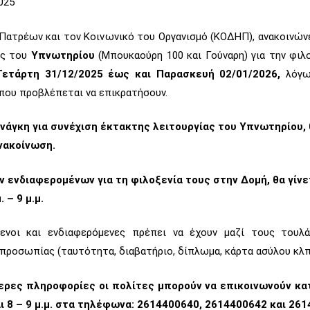
025
Πατρέων και τον Κοινωνικό του Οργανισμό (ΚΟΔΗΠ), ανακοινώνε
ας του
Υπνωτηρίου
(Μπουκαούρη 100 και Γούναρη) για την φιλ
ετάρτη 31/12/2025 έως και Παρασκευή 02/01/2026,
λόγ
που προβλέπεται να επικρατήσουν.
νάγκη για συνέχιση έκτακτης λειτουργίας του Υπνωτηρίου,
νακοίνωση.
 ενδιαφερομένων για τη φιλοξενία τους στην Δομή, θα γίνε
 – 9 μ.μ.
ενοι και ενδιαφερόμενες πρέπει να έχουν μαζί τους τουλ
προσωπίας (ταυτότητα, διαβατήριο, δίπλωμα, κάρτα ασύλου κλπ
ερες πληροφορίες οι πολίτες μπορούν να επικοινωνούν κα
και 8 – 9 μ.μ. στα τηλέφωνα: 2614400640, 2614400642 και 26