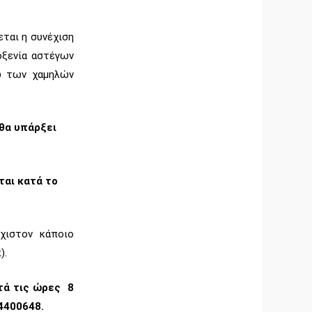
ται η συνέχιση
οξενία αστέγων
ω των χαμηλών
 θα υπάρξει
ται κατά το
άχιστον κάποιο
).
τά τις ώρες 8
14400648.