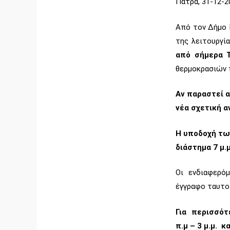
Πάτρα, 31-12-2
Από τον Δήμο 
της λειτουργί
από σήμερα Τ
θερμοκρασιών 
Αν παραστεί α
νέα σχετική α
Η υποδοχή των
διάστημα 7 μ.μ.
Οι ενδιαφερόμ
έγγραφο ταυτο
Για περισσότ
π.μ – 3 μ.μ. 