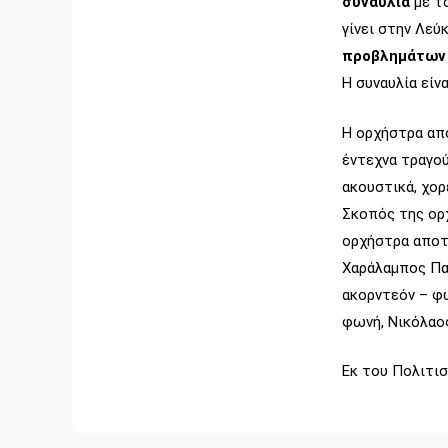
συναυλία
με τ
γίνει στην Λεύ
προβλημάτων γ
Η συναυλία είν
Η ορχήστρα απο
έντεχνα τραγο
ακουστικά, χορ
Σκοπός της ορχ
ορχήστρα αποτ
Χαράλαμπος Πα
ακορντεόν – φ
φωνή, Νικόλαο
Εκ του Πολιτι