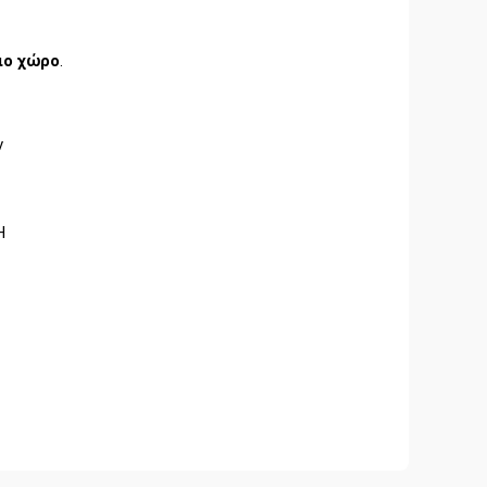
ιο χώρο
.
ν
Η