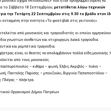
ο μουσικό σχήμα «Απόλλωνες» που ήταν προγραμματισμένη να
κα το Σάββατο 18 Σεπτεμβρίου,
μετατίθεται λόγω τεχνικών
ια την Τετάρτη 22 Σεπτεμβρίου στις 9.30 το βράδυ στον ίδ
αι ενταγμένη στην ενότητα «Το φεστιβάλ στις γειτονιές».
τελείται από μουσικούς και τραγουδιστές οι οποίοι ερμηνεύου
ύδια γνωστών συνθετών και στιχουργών, λαϊκά τραγούδια
ευτικά και ρεμπέτικα τραγούδια.
ήστρας είναι, οι θεατές να απολαμβάνουν πολλά είδη μουσικής. 
ελείται από τους μουσικούς:
πασπυρόπουλος – κιθάρα – φωνή, Έλβις Ακριβός – πιάνο –
ωνή, Παντελής Παρίσης – μπουζούκι, Βιργινία Παπαποστόλου –
ς Πλέγας – πλήκτρα.
στικού Οργανισμού Δήμου Πατρέων