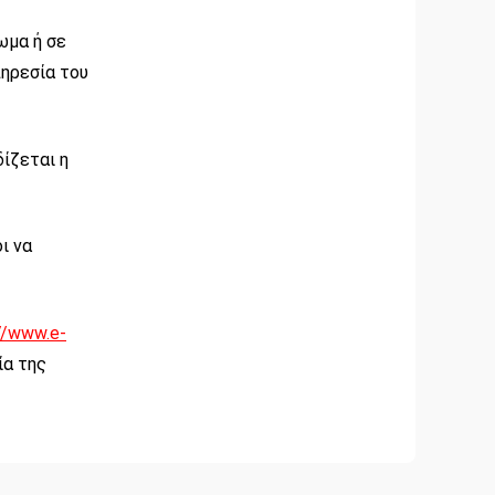
ωμα ή σε
πηρεσία του
ίζεται η
ι να
//www.e-
ία της