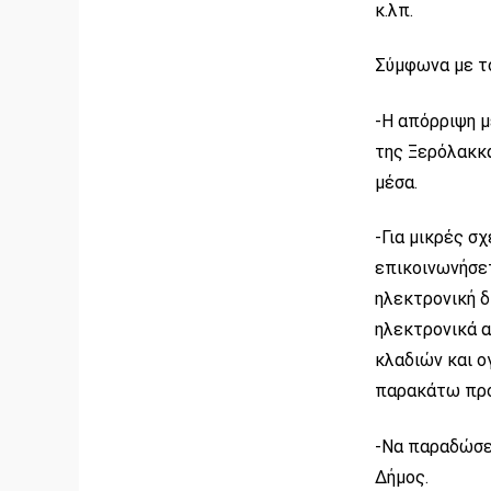
κ.λπ.
Σύμφωνα με τ
-Η απόρριψη 
της Ξερόλακκα
μέσα.
-Για μικρές σ
επικοινωνήσετ
ηλεκτρονική 
ηλεκτρονικά α
κλαδιών και ο
παρακάτω προ
-Να παραδώσετ
Δήμος.