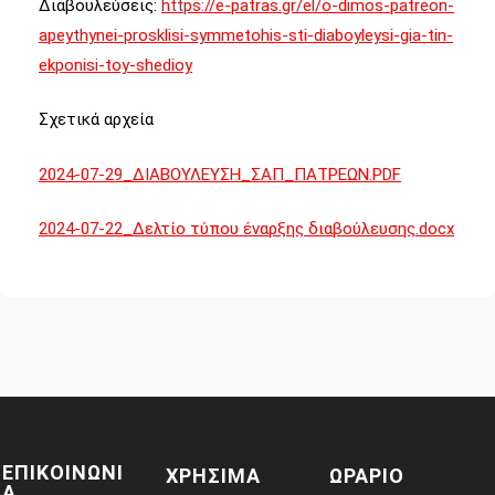
Διαβουλεύσεις:
https://e-patras.gr/el/o-dimos-patreon-
apeythynei-prosklisi-symmetohis-sti-diaboyleysi-gia-tin-
ekponisi-toy-shedioy
Σχετικά αρχεία
2024-07-29_ΔΙΑΒΟΥΛΕΥΣΗ_ΣΑΠ_ΠΑΤΡΕΩΝ.PDF
2024-07-22_Δελτίο τύπου έναρξης διαβούλευσης.docx
ΕΠΙΚΟΙΝΩΝΙ
ΧΡΗΣΙΜΑ
ΩΡΑΡΙΟ
Α