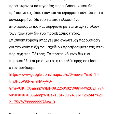
προέκυψαν οι κατηγορίες παρεμβάσεων που θα
πρέπει να σχεδιαστούν και να εφαρμοστούν, ώστε το
συγκεκριμένο δίκτυο να αποτελέσει ένα
αποτελεσματικό και σύμφωνα με τις ανάγκες όλων
των πολιτών δίκτυο προσβασιμότητας.
Επισυναπτόμενη υπάρχει μια αναλυτική παρουσίαση
για την ανάπτυξη του σχεδίου προσβασιμότητας στην
περιοχή της Πάτρας. Το προτεινόμενο δίκτυο
παρουσιάζεται με δυνατότητα καλύτερης εστίασης
στον σύνδεσμο
https://www.google.com/maps/d/u/0/viewer?mid=1f-
tmUHJoW0R-m9NA-yVQ-
GmePUlK_C0&amp%3Bll=38.22605025988144%2C21.774
605830387056&amp%3Bz=13&ll=38.2489511262447%2C
21.756767999999997&z=13