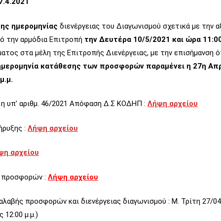
7.4.2021
ης ημερομηνίας
διενέργειας του Διαγωνισμού σχετικά με την 
 την αρμόδια Επιτροπή
την Δευτέρα 10/5/2021 και ώρα 11:00
τος στα μέλη της Επιτροπής Διενέργειας, με την επισήμανση ό
ημερομηνία κατάθεσης των προσφορών παραμένει η 27η Απρ
μ.μ.
η υπ’ αριθμ. 46/2021 Απόφαση Δ.Σ ΚΟΔΗΠ :
Λήψη
αρχείου
ήρυξης :
Λήψη αρχείου
ψη αρχείου
 προσφορών :
Λήψη αρχείου
λαβής προσφορών και διενέργειας διαγωνισμού : Μ. Τρίτη 27/04
12:00 μ.μ.)