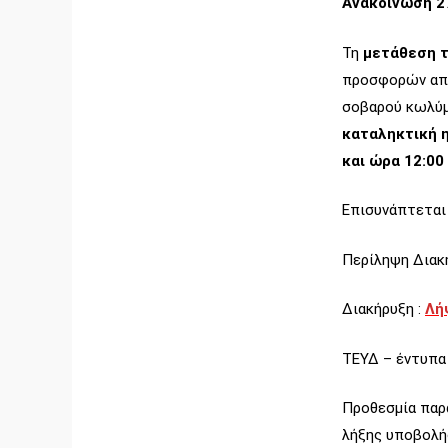
Ανακοίνωση 2
Τη
μετάθεση τ
προσφορών από
σοβαρού κωλύμα
καταληκτική 
και ώρα 12:00 
Επισυνάπτεται 
Περίληψη Διακ
Διακήρυξη :
Λή
ΤΕΥΔ – έντυπα
Προθεσμία παρα
λήξης υποβολής 