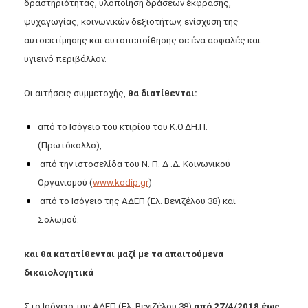
δραστηριότητας, υλοποίηση δράσεων έκφρασης,
ψυχαγωγίας, κοινωνικών δεξιοτήτων, ενίσχυση της
αυτοεκτίμησης και αυτοπεποίθησης σε ένα ασφαλές και
υγιεινό περιβάλλον.
Οι αιτήσεις συμμετοχής,
θα διατίθενται:
από το Ισόγειο του κτιρίου του Κ.Ο.ΔΗ.Π.
(Πρωτόκολλο),
·από την ιστοσελίδα του Ν. Π. Δ .Δ. Κοινωνικού
Οργανισμού (
www.kodip.gr
)
·από το Ισόγειο της ΑΔΕΠ (Ελ. Βενιζέλου 38) και
Σολωμού.
και θα κατατίθενται μαζί με τα απαιτούμενα
δικαιολογητικά
Στο Ισόγειο της ΑΔΕΠ (Ελ. Βενιζέλου 38)
από 27/4/2018 έως