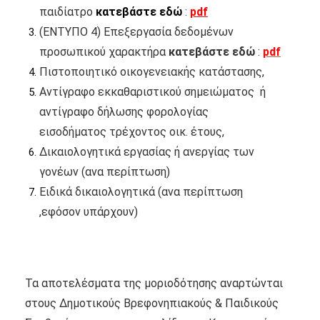
παιδίατρο
κατεβάστε εδώ
:
pdf
(ΕΝΤΥΠΟ 4) Επεξεργασία δεδομένων
προσωπικού χαρακτήρα
κατεβάστε εδώ
:
pdf
Πιστοποιητικό οικογενειακής κατάστασης,
Αντίγραφο εκκαθαριστικού σημειώματος ή
αντίγραφο δήλωσης φορολογίας
εισοδήματος τρέχοντος οικ. έτους,
Δικαιολογητικά εργασίας ή ανεργίας των
γονέων (ανα περίπτωση)
Ειδικά δικαιολογητικά (ανα περίπτωση
,εφόσον υπάρχουν)
Τα αποτελέσματα της μοριοδότησης αναρτώνται
στους Δημοτικούς Βρεφονηπιακούς & Παιδικούς