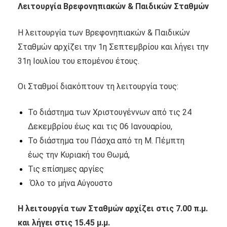
Λειτουργία Βρεφονηπιακών & Παιδικών Σταθμών
Η λειτουργία των Βρεφονηπιακών & Παιδικών
Σταθμών αρχίζει την 1η Σεπτεμβρίου και λήγει την
31η Ιουλίου του επομένου έτους.
Οι Σταθμοί διακόπτουν τη λειτουργία τους:
Το διάστημα των Χριστουγέννων από τις 24
Δεκεμβρίου έως και τις 06 Ιανουαρίου,
Το διάστημα του Πάσχα από τη Μ. Πέμπτη
έως την Κυριακή του Θωμά,
Τις επίσημες αργίες
Όλο το μήνα Αύγουστο
Η λειτουργία των Σταθμών αρχίζει στις 7.00 π.μ.
και λήγει στις 15.45 μ.μ.