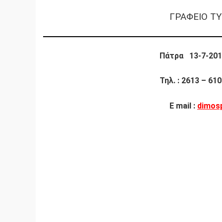
ΓΡΑΦΕΙΟ Τ
Πάτρα 1
3-7-20
Τηλ
. : 2613 – 61
E mail :
dimos