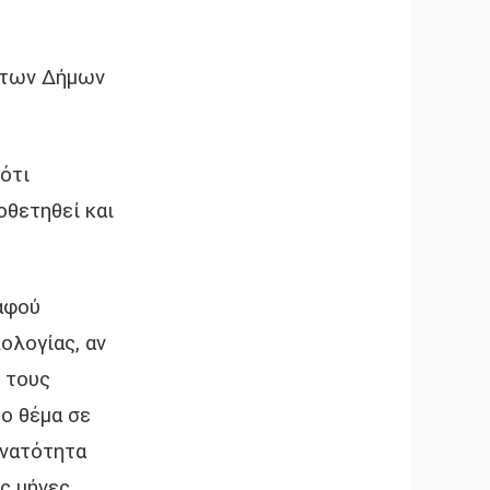
 των Δήμων
ότι
οθετηθεί και
αφού
ολογίας, αν
 τους
το θέμα σε
υνατότητα
ς μήνες