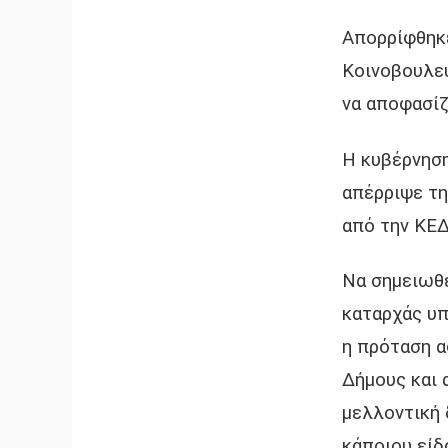
Απορρίφθηκε
Κοινοβουλε
να αποφασίζ
Η κυβέρνηση
απέρριψε τη
από την ΚΕΔ
Να σημειωθε
καταρχάς υπ
η πρόταση α
Δήμους και 
μελλοντική 
κάποιου είδ