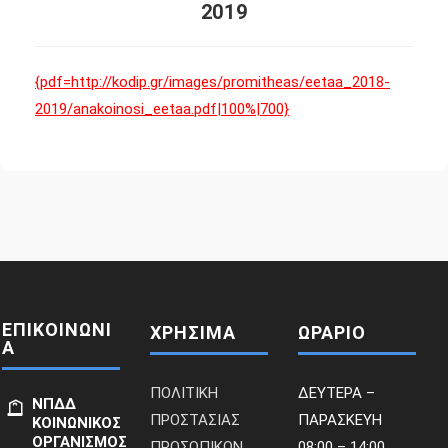
2019
{pdf=http://kodip.gr/images/promitheas/eetaa_2018-
2019/anakoinosi_eetaa.pdf|100%|700}
ΕΠΙΚΟΙΝΩΝΙ
ΧΡΗΣΙΜΑ
ΩΡΑΡΙΟ
Α
ΠΟΛΙΤΙΚΗ
ΔΕΥΤΕΡΑ –
ΝΠΔΔ
ΠΡΟΣΤΑΣΙΑΣ
ΠΑΡΑΣΚΕΥΗ
ΚΟΙΝΩΝΙΚΟΣ
ΟΡΓΑΝΙΣΜΟΣ
ΠΡΟΣΩΠΙΚΩΝ
08:00 – 14:00