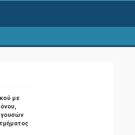
κού με
ρόνου,
ειγουσών
 τμήματος