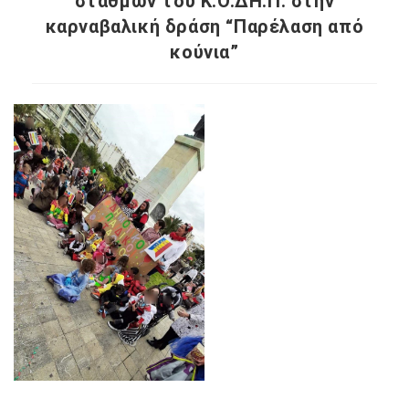
σταθμών του Κ.Ο.ΔΗ.Π. στην
καρναβαλική δράση “Παρέλαση από
κούνια”