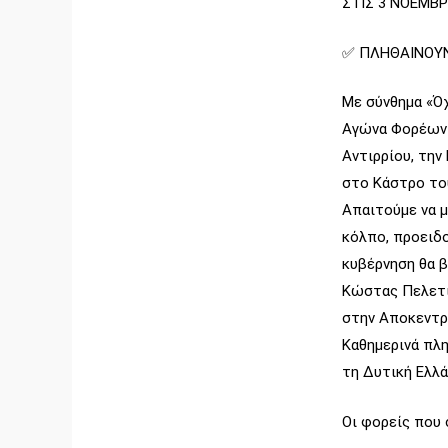
ΣΤΙΣ 3 ΝΟΕΜΒ
✅ ΠΛΗΘΑΙΝΟΥΝ
Με σύνθημα «Όχ
Αγώνα Φορέων 
Αντιρρίου, την
στο Κάστρο του
Απαιτούμε να 
κόλπο, προειδο
κυβέρνηση θα β
Κώστας Πελετί
στην Αποκεντρ
Καθημερινά πλ
τη Δυτική Ελλά
Οι φορείς που