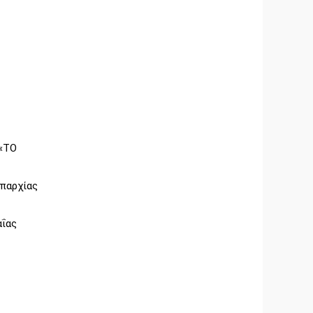
 «ΤΟ
παρχίας
αΐας