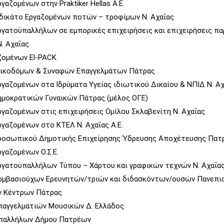
αζομένων στην Praktiker Hellas A.E.
δικάτο Εργαζομένων ποτών – τροφίμων Ν. Αχαΐας
γατοϋπαλλήλων σε εμπορικές επιχειρήσεις και επιχειρήσεις π
. Αχαΐας
ζομένων El-PACK
Οικοδόμων & Συναφών Επαγγελμάτων Πάτρας
γαζομένων στα Ιδρύματα Υγείας ιδιωτικού Δικαίου & ΝΠΙΔ Ν. Αχ
μοκρατικών Γυναικών Πάτρας (μέλος ΟΓΕ)
γαζομένων στις επιχειρήσεις Ομίλου Σκλαβενίτη Ν. Αχαΐας
γαζομένων στο ΚΤΕΛ Ν. Αχαΐας Α.Ε.
ροσωπικού Δημοτικής Επιχείρησης Ύδρευσης Αποχέτευσης Πατ
γαζομένων Ο.Σ.Ε.
γατοϋπαλλήλων Τύπου – Χάρτου και γραφικών τεχνών Ν. Αχαΐα
υμβασιούχων Ερευνητών/τριών και διδασκόντων/ουσών Πανεπισ
ν Κέντρων Πάτρας
παγγελματιών Μουσικών Δ. Ελλάδος
παλλήλων Δήμου Πατρέων