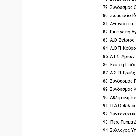
Σύνδεσμος 
Σωματείο Ι
Αγωνιστική 
Επιτροπή Α
Α.Ο. Σείριο
Α.Ο.Π. Κούρ
Α.Γ.Σ. Αρίω
Ένωση Ποδο
Α.Σ.Π. Ερμή
Σύνδεσμος 
Σύνδεσμος 
Αθλητική Έ
Π.Α.Ο. Φιλία
Συντονιστικ
Περ. Τμήμα 
Σύλλογος Υπ