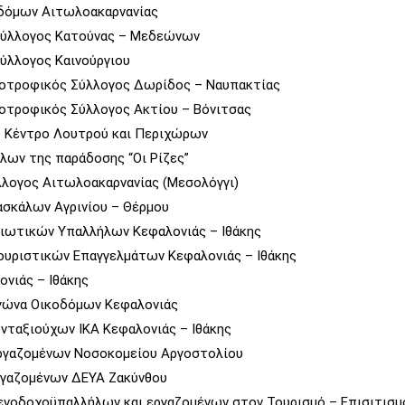
δόμων Αιτωλοακαρνανίας
Σύλλογος Κατούνας – Μεδεώνων
ύλλογος Καινούργιου
οτροφικός Σύλλογος Δωρίδος – Ναυπακτίας
οτροφικός Σύλλογος Ακτίου – Βόνιτσας
ό Κέντρο Λουτρού και Περιχώρων
λων της παράδοσης “Οι Ρίζες”
λλογος Αιτωλοακαρνανίας (Μεσολόγγι)
σκάλων Αγρινίου – Θέρμου
ιωτικών Υπαλλήλων Κεφαλονιάς – Ιθάκης
υριστικών Επαγγελμάτων Κεφαλονιάς – Ιθάκης
νιάς – Ιθάκης
γώνα Οικοδόμων Κεφαλονιάς
νταξιούχων ΙΚΑ Κεφαλονιάς – Ιθάκης
ργαζομένων Νοσοκομείου Αργοστολίου
ργαζομένων ΔΕΥΑ Ζακύνθου
νοδοχοϋπαλλήλων και εργαζομένων στον Τουρισμό – Επισιτισμ