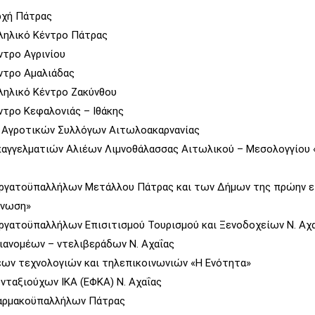
ρχή Πάτρας
ληλικό Κέντρο Πάτρας
ντρο Αγρινίου
ντρο Αμαλιάδας
ληλικό Κέντρο Ζακύνθου
ντρο Κεφαλονιάς – Ιθάκης
 Αγροτικών Συλλόγων Αιτωλοακαρνανίας
παγγελματιών Αλιέων Λιμνοθάλασσας Αιτωλικού – Μεσολογγίου
Εργατοϋπαλλήλων Μετάλλου Πάτρας και των Δήμων της πρώην ε
Ένωση»
ργατοϋπαλλήλων Επισιτισμού Τουρισμού και Ξενοδοχείων Ν. Αχ
ιανομέων – ντελιβεράδων Ν. Αχαΐας
ων τεχνολογιών και τηλεπικοινωνιών «Η Ενότητα»
νταξιούχων ΙΚΑ (ΕΦΚΑ) Ν. Αχαΐας
αρμακοϋπαλλήλων Πάτρας