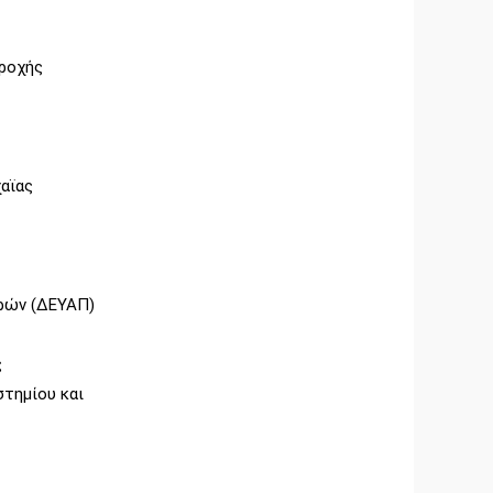
αροχής
αϊας
ρών (ΔΕΥΑΠ)
ς
τημίου και