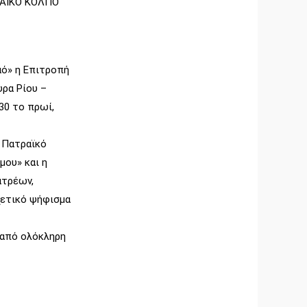
ΡΑΪΚΟ ΚΟΛΠΟ
αό» η Επιτροπή
ρα Ρίου –
30 το πρωί,
 Πατραϊκό
μου» και η
ατρέων,
χετικό ψήφισμα
 από ολόκληρη