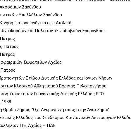
Οικοδόμων Ζακύνθου
διωτικών Υπαλλήλων Ζακύνθου
Κίνηση Πάτρας ενάντια στα Αιολικά
γώνα Φορέων και Πολιτών «Σκιαδοβούνι Ερυμάνθου»
ς Πάτρας
ος Πάτρας
ν Πάτρας
σφαιρικών Σωματείων Αχαΐας
ς Πάτρας
Προπονητών Στίβου Δυτικής Ελλάδας και Ιονίων Νήσων
Κριτών Κλασικού Αθλητισμού Βόρειας Πελοποννήσου
νωση Σωματείων Γυμναστικής Δυτικής Ελλάδας ΕΓΟ
ς 1988
ή Ομάδα Ζήριας “Όχι Ανεμογεννήτριες στην Άνω Ζήρια”
Δυτικής Ελλάδας του Συνδέσμου Κοινωνικών Λειτουργών Ελλάδ
αλλήλων Π.Ε. Αχαΐας – ΠΔΕ