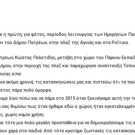
ε η πρώτη, για φέτος, περίοδος λειτουργίας των Ημερήσιων Πα
 του Δήμου Πατρέων, στην πλαζ της Αγυιάς και στα Ροΐτικα.
τρέων, Κώστας Πελετίδης, μετέβη στο χώρο του Πάρκου Εκπαι
ήμου, στην περιοχή της πλαζ και παραχώρησε συνέντευξη Τύπο
ποίας είπε:
 μια ακόμη χρονιά, τις κατασκηνώσεις μας και πιστεύω ότι τα παι
φέτος πάρα πολύ όμορφα.
υμε λίγο πίσω και να πάμε στο 2015 όταν ξεκινήσαμε αυτή την 
α σας θυμίσω πως όταν ήρθαμε εδώ ο χώρος ήταν εγκαταλειμμέν
, χωρίς καμία χρήση.
με τότε μια πολύ μεγάλη προσπάθεια για να δημιουργήσουμε τις
ουν χαρά στα παιδιά. Από τότε κρατάμε ζωντανές τις κατασκην